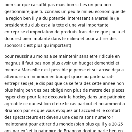
bien sur que ca suffit pas mais bon si t es un peu bon
gestionnaire,que tu connais un peu le milieu economique de
la region ben il y a du potentiel interessant a Marseille (le
president du club est a la tete d une vrai importante
entreprise d importation de produits frais de ce que j ai lu et
donc est bien implanté dans le milieu et pour attirer des
sponsors c est plus qu important)
pour reussir au moins a se maintenir sans etre ridicule en
magnus il faut pas non plus avoir un budget dementiel et
meme a Marseille c est possible je pense et si t arrive deja a
atteindre un minimun en budget grace au partenariat-
entreprises (et je dis pas que ca se fera des cette annee non
plus hein) ben t es pas obligé non plus de mettre des places
hyper cher pour faire decouvrir le hockey dans une patinoire
agreable ce qui est loin d etre le cas partout et notamment a
Briancon par ex que vous evoquez or l accueil et le confort
des spectacteurs est devenu une des raisons numero 1
maintenant pour attirer du monde (bien plus qu il y a 20-25
ans par ex ) et la patinoire de Briancon dont je parle ben en