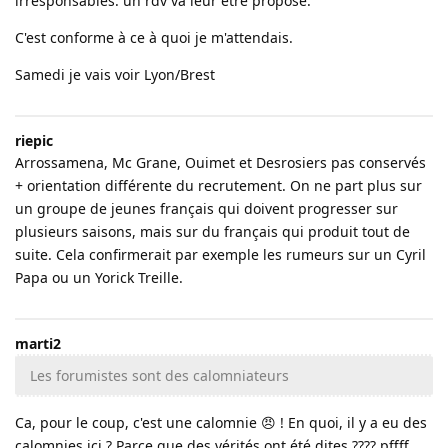
irresponsables. un rdv va leur être proposé.
C'est conforme à ce à quoi je m'attendais.
Samedi je vais voir Lyon/Brest
riepic
Arrossamena, Mc Grane, Ouimet et Desrosiers pas conservés
+ orientation différente du recrutement. On ne part plus sur
un groupe de jeunes français qui doivent progresser sur
plusieurs saisons, mais sur du français qui produit tout de
suite. Cela confirmerait par exemple les rumeurs sur un Cyril
Papa ou un Yorick Treille.
marti2
Les forumistes sont des calomniateurs
Ca, pour le coup, c'est une calomnie 😠 ! En quoi, il y a eu des
calomnies ici ? Parce que des vérités ont été dites ???? pffff...