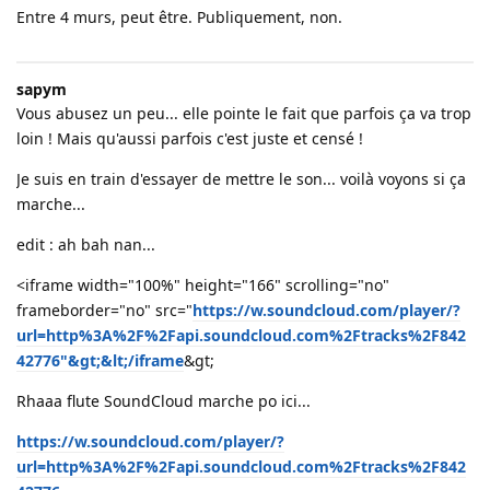
Entre 4 murs, peut être. Publiquement, non.
sapym
Vous abusez un peu... elle pointe le fait que parfois ça va trop
loin ! Mais qu'aussi parfois c'est juste et censé !
Je suis en train d'essayer de mettre le son... voilà voyons si ça
marche...
edit : ah bah nan...
<iframe width="100%" height="166" scrolling="no"
frameborder="no" src="
https://w.soundcloud.com/player/?
url=http%3A%2F%2Fapi.soundcloud.com%2Ftracks%2F842
42776"&gt;&lt;/iframe
&gt;
Rhaaa flute SoundCloud marche po ici...
https://w.soundcloud.com/player/?
url=http%3A%2F%2Fapi.soundcloud.com%2Ftracks%2F842