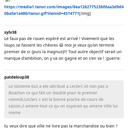
https://media1.tenor.com/images/8ea126277523bfdaa3d9d4
0ba5e1a480/tenor.gif?itemid=4574771
[/img]
sylv38
Le faux pas de rouen espéré est arrivé ! Vivement que les
loups se fassent les chèvres 😃 moi je veux qu'on termine
premier de sr (puis la magnus)!!! Tout autre objectif serait un
manque d'ambition, on y va on gagne et on s'en va ! :guerre:
patdeloup38
Le toisieme but a ete attribué a Leclerc et non pas a
Bisaillon ce qui fait un doublé pour le premier
nommé,Leclerc c est la bonne pioche de cours de
saison,il amene tout ce qu on esperait qu amene Ville lui
meme
tu veux dire que ville ne livre pas la marchandise ou bien ?