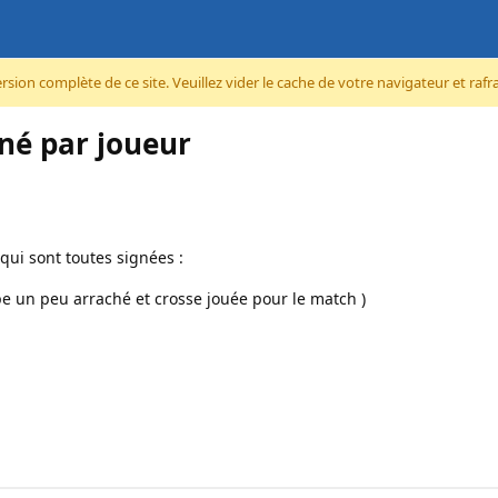
ion complète de ce site. Veuillez vider le cache de votre navigateur et rafraî
gné par joueur
 qui sont toutes signées :
ape un peu arraché et crosse jouée pour le match )